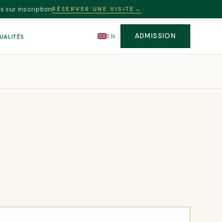
s sur inscription
RÉSERVER UNE VISITE
→
ADMISSION
EN
UALITÉS