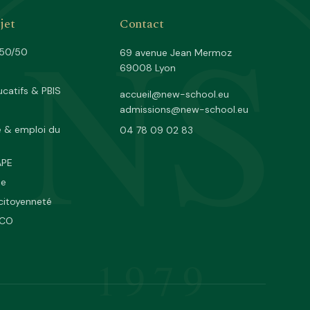
NS
jet
Contact
 50/50
69 avenue Jean Mermoz
69008 Lyon
catifs & PBIS
accueil@new-school.eu
admissions@new-school.eu
e & emploi du
04 78 09 02 83
APE
ne
citoyenneté
SCO
1979