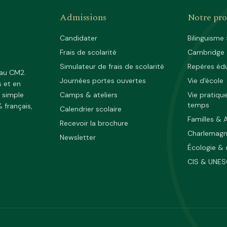
Admissions
Notre pro
Candidater
Bilinguisme
Frais de scolarité
Cambridge
Simulateur de frais de scolarité
Repères édu
 au CM2.
Journées portes ouvertes
Vie d'école
s et en
t simple
Camps & ateliers
Vie pratiqu
temps
 français,
Calendrier scolaire
Familles & 
Recevoir la brochure
Charlemag
Newsletter
Écologie & 
CIS & UNE