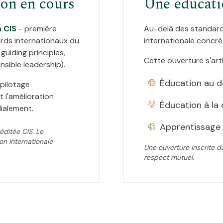
ion en cours
Une éducati
 CIS
- première
Au-delà des standards
ards internationaux du
internationale concrè
guiding principles,
Cette ouverture s'arti
nsible leadership).
Éducation au 
pilotage
t l'amélioration
Éducation à la
ialement.
Apprentissage i
ditée CIS. Le
on internationale
Une ouverture inscrite da
respect mutuel.