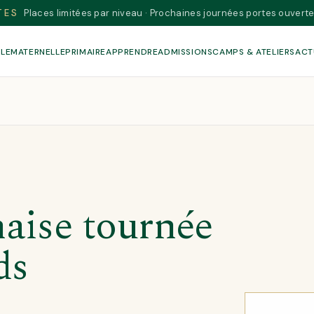
TES
Places limitées par niveau · Prochaines journées portes ouverte
OLE
MATERNELLE
PRIMAIRE
APPRENDRE
ADMISSIONS
CAMPS & ATELIERS
ACT
aise tournée
ds