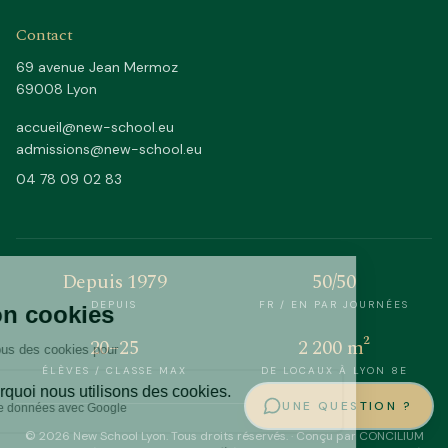
Contact
69 avenue Jean Mermoz
69008 Lyon
accueil@new-school.eu
admissions@new-school.eu
04 78 09 02 83
Depuis 1979
50/50
DEPUIS
FR / EN PAR JOURNÉES
20–25
2 200 m²
ÉLÈVES / CLASSE MAX
DE LOCAUX À LYON 8E
UNE QUESTION ?
©
2026
New School Lyon.
Tous droits réservés.
·
Conçu par CONCILIUM