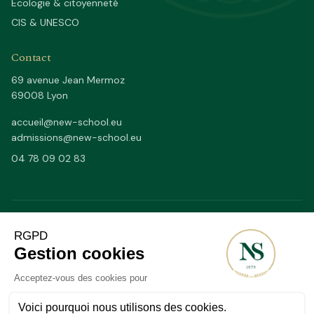
Écologie & citoyenneté
CIS & UNESCO
Contact
69 avenue Jean Mermoz
69008 Lyon
accueil@new-school.eu
admissions@new-school.eu
04 78 09 02 83
Depuis 1979
50/50
DEPUIS
FR / EN PAR JOURNÉES
20–25
2 200 m²
ÉLÈVES / CLASSE MAX
DE LOCAUX À LYON 8E