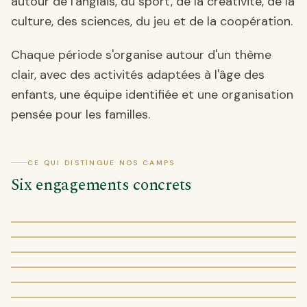
autour de l'anglais, du sport, de la créativité, de la
culture, des sciences, du jeu et de la coopération.
Chaque période s'organise autour d'un thème
clair, avec des activités adaptées à l'âge des
enfants, une équipe identifiée et une organisation
pensée pour les familles.
CE QUI DISTINGUE NOS CAMPS
Six engagements concrets
Des journées bilingues, vivantes et structurées
Sport, créativité, culture, sciences et jeux
Des repères simples pour profiter pleinement
01
Repas et pauses adaptés à la journée
02
Une amplitude pensée pour les parents
03
Des adultes référents et responsables
04