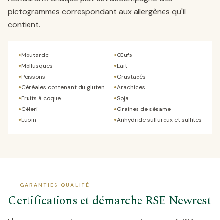
pictogrammes correspondant aux allergènes qu'il
contient.
Moutarde
Œufs
●
●
Mollusques
Lait
●
●
Poissons
Crustacés
●
●
Céréales contenant du gluten
Arachides
●
●
Fruits à coque
Soja
●
●
Céleri
Graines de sésame
●
●
Lupin
Anhydride sulfureux et sulfites
●
●
GARANTIES QUALITÉ
Certifications et démarche RSE Newrest