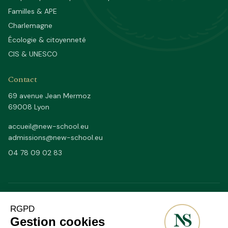
Familles & APE
Charlemagne
Écologie & citoyenneté
CIS & UNESCO
Contact
69 avenue Jean Mermoz
69008 Lyon
accueil@new-school.eu
admissions@new-school.eu
04 78 09 02 83
Depuis 1979
50/50
DEPUIS
FR / EN PAR JOURNÉES