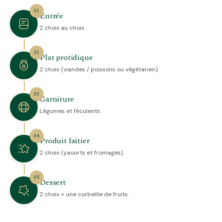
01
Entrée
2 choix au choix.
02
Plat protidique
2 choix (viandes / poissons ou végétarien).
03
Garniture
Légumes et féculents.
04
Produit laitier
2 choix (yaourts et fromages).
05
Dessert
2 choix + une corbeille de fruits.