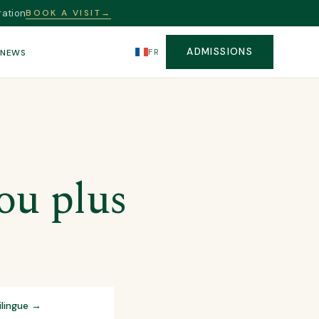
ration
BOOK A VISIT
→
ADMISSIONS
FR
S
NEWS
 ou plus
ilingue
→