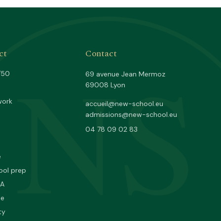
NS
ct
Contact
/50
69 avenue Jean Mermoz
69008 Lyon
work
accueil@new-school.eu
admissions@new-school.eu
04 78 09 02 83
e
ool prep
PA
ne
ty