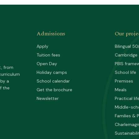
Admissions
Our proje
Apply
Bilingual 50
Tuition fees
Cambridge
Open Day
PBIS frame
t, from
Holiday camps
School life
curriculum
 by a
School calendar
Premises
f the
Get the brochure
Meals
Newsletter
Practical lif
Middle-sch
Families & 
Charlemag
Sustainabili