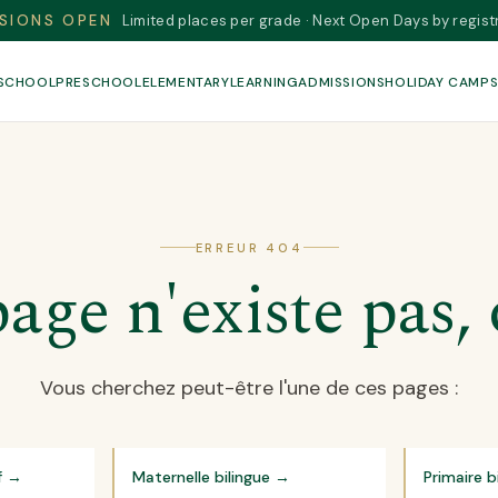
SIONS OPEN
Limited places per grade · Next Open Days by regist
 SCHOOL
PRESCHOOL
ELEMENTARY
LEARNING
ADMISSIONS
HOLIDAY CAMP
ERREUR 404
age n'existe pas,
Vous cherchez peut-être l'une de ces pages :
f
→
Maternelle bilingue
→
Primaire b